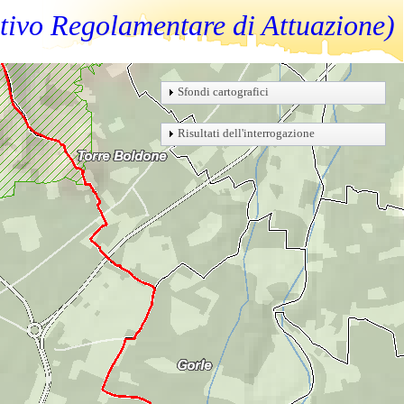
itivo Regolamentare di Attuazione)
Sfondi cartografici
Risultati dell'interrogazione