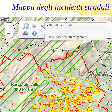
Mappa degli incidenti stradali
+
Zoom
Sfondi cartografici
In
−
Zoom
Risultati dell'interrogazione
Out