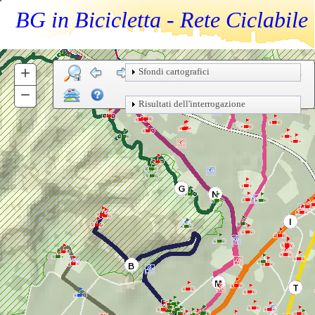
BG in Bicicletta - Rete Ciclabile
+
Zoom
Sfondi cartografici
In
−
Zoom
Risultati dell'interrogazione
Out