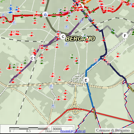
1:
Comune di Bergamo
0
0.5
1km
Powered by Globo srl